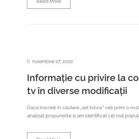
Read More
noiembrie 27, 2020
Informație cu privire la 
tv în diverse modificații
Dacă înscrieți în căutare „set tvbox” veți primi o m
analizat propunerile și am identificat cel mai popu