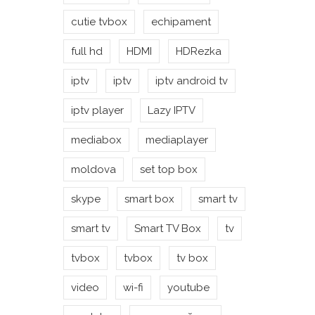
cutie tvbox
echipament
full hd
HDMI
HDRezka
iptv
iptv
iptv android tv
iptv player
Lazy IPTV
mediabox
mediaplayer
moldova
set top box
skype
smart box
smart tv
smart tv
Smart TV Box
tv
tvbox
tvbox
tv box
video
wi-fi
youtube