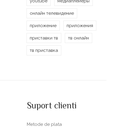
youtube
медиаплейеры
онлайн телевидение
приложение
приложения
приставки тв
тв онлайн
тв приставка
Suport clienti
Metode de plata