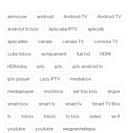
airmouse
android
Android TV
Android TV
android tv box
Aplicatia IPTV
aplicatii
aplicatiile
canale
canale TV
consola TV
cutie tvbox
echipament
full hd
HDMI
HDRezka
iptv
iptv
iptv android tv
iptv player
Lazy IPTV
mediabox
mediaplayer
moldova
set top box
skype
smart box
smart tv
smart tv
Smart TV Box
tv
tvbox
tvbox
tv box
video
wi-fi
youtube
youtube
медиаплейеры