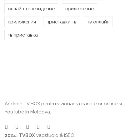
онлайн телевидение
приложение
приложения
приставки тв
тв онлайн
тв приставка
Android TV BOX pentru vizionarea canalelor online și
YouTube în Moldova.
2024. TVBOX
vadstudio
&
iSEO