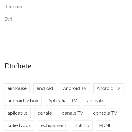
Recenzii
Stiri
Etichete
airmouse
android
Android TV
Android TV
android tv box
Aplicatia IPTV
aplicatii
aplicatiile
canale
canale TV
consola TV
cutie tvbox
echipament
full hd
HDMI