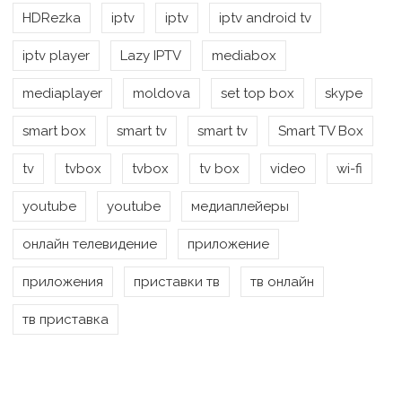
HDRezka
iptv
iptv
iptv android tv
iptv player
Lazy IPTV
mediabox
mediaplayer
moldova
set top box
skype
smart box
smart tv
smart tv
Smart TV Box
tv
tvbox
tvbox
tv box
video
wi-fi
youtube
youtube
медиаплейеры
онлайн телевидение
приложение
приложения
приставки тв
тв онлайн
тв приставка