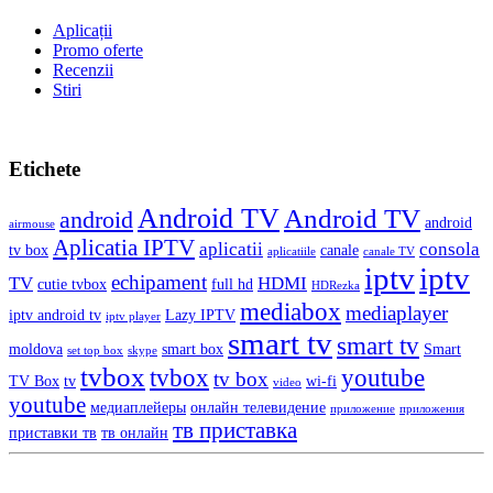
Aplicații
Promo oferte
Recenzii
Stiri
Etichete
Android TV
Android TV
android
android
airmouse
Aplicatia IPTV
aplicatii
consola
tv box
canale
aplicatiile
canale TV
iptv
iptv
echipament
TV
HDMI
cutie tvbox
full hd
HDRezka
mediabox
mediaplayer
iptv android tv
Lazy IPTV
iptv player
smart tv
smart tv
moldova
smart box
Smart
set top box
skype
tvbox
tvbox
youtube
tv box
TV Box
tv
wi-fi
video
youtube
медиаплейеры
онлайн телевидение
приложение
приложения
тв приставка
приставки тв
тв онлайн