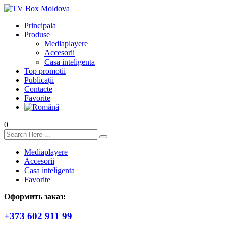
Principala
Produse
Mediaplayere
Accesorii
Casa inteligenta
Top promotii
Publicații
Contacte
Favorite
0
Mediaplayere
Accesorii
Casa inteligenta
Favorite
Оформить заказ:
+373 602 911 99