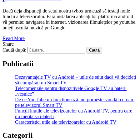
Dacă deja dispuneți de setul nostru tvbox urmează să testați noile
funcții a televizorului. Fără instalarea aplicațiilor platforma android
vă permite: navigarea în internet, vizionarea filmulețelor pe youtube,
puteți asculta muzică pe Google.
Read More
Share
Caută după:
Publicatii
Dezavantajele TV cu Android – utile de știut dacă vă decideți
să cumpărați un Smart TV
Telecomenzile pentru dispozitivele Google TV au baterii
„veșnice”
De ce YouTube nu funcționează, nu pornește sau dă o eroare
pe televizorul Smart TV
Funcții inutile ale televizoarelor cu Android TV, pentru care
nu merită să plătești
Caracteristici utile ale televizoarelor cu Android TV
Categorii