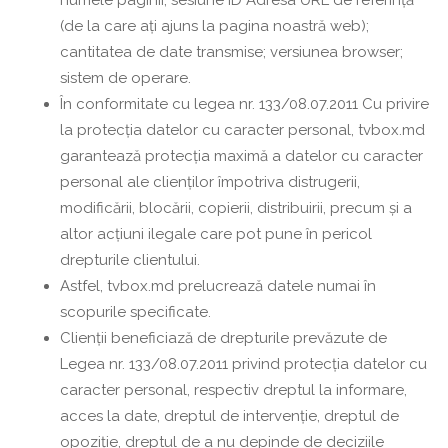
numele paginii; sesiune ID Adresa URL de referință
(de la care ați ajuns la pagina noastră web);
cantitatea de date transmise; versiunea browser;
sistem de operare.
În conformitate cu legea nr. 133/08.07.2011 Cu privire
la protecția datelor cu caracter personal, tvbox.md
garantează protecția maximă a datelor cu caracter
personal ale clienților împotriva distrugerii,
modificării, blocării, copierii, distribuirii, precum și a
altor acțiuni ilegale care pot pune în pericol
drepturile clientului.
Astfel, tvbox.md prelucrează datele numai în
scopurile specificate.
Clienții beneficiază de drepturile prevăzute de
Legea nr. 133/08.07.2011 privind protecția datelor cu
caracter personal, respectiv dreptul la informare,
acces la date, dreptul de intervenție, dreptul de
opoziție, dreptul de a nu depinde de deciziile