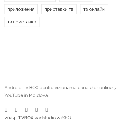
приложения
приставки тв
тв онлайн
тв приставка
Android TV BOX pentru vizionarea canalelor online și
YouTube în Moldova.
2024. TVBOX
vadstudio
&
iSEO