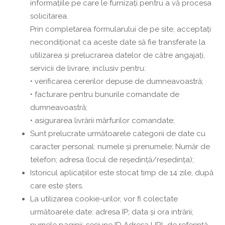
informațiile pe care le furnizați pentru a vă procesa
solicitarea.
Prin completarea formularului de pe site, acceptați
necondiționat ca aceste date să fie transferate la
utilizarea și prelucrarea datelor de către angajați,
servicii de livrare, inclusiv pentru:
• verificarea cererilor depuse de dumneavoastră;
• facturare pentru bunurile comandate de
dumneavoastră;
• asigurarea livrării mărfurilor comandate;
Sunt prelucrate următoarele categorii de date cu
caracter personal: numele și prenumele; Număr de
telefon; adresa (locul de reședință/reședința);
Istoricul aplicațiilor este stocat timp de 14 zile, după
care este șters.
La utilizarea cookie-urilor, vor fi colectate
următoarele date: adresa IP; data și ora intrării;