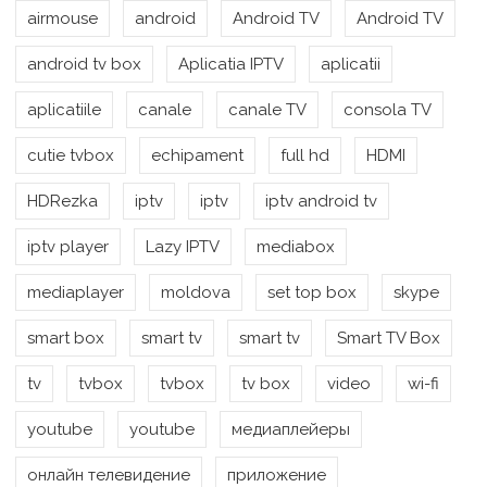
airmouse
android
Android TV
Android TV
android tv box
Aplicatia IPTV
aplicatii
aplicatiile
canale
canale TV
consola TV
cutie tvbox
echipament
full hd
HDMI
HDRezka
iptv
iptv
iptv android tv
iptv player
Lazy IPTV
mediabox
mediaplayer
moldova
set top box
skype
smart box
smart tv
smart tv
Smart TV Box
tv
tvbox
tvbox
tv box
video
wi-fi
youtube
youtube
медиаплейеры
онлайн телевидение
приложение