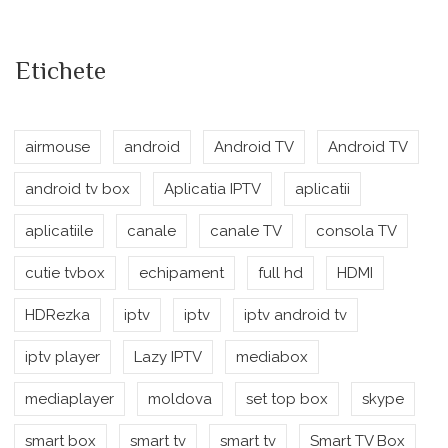
Etichete
airmouse
android
Android TV
Android TV
android tv box
Aplicatia IPTV
aplicatii
aplicatiile
canale
canale TV
consola TV
cutie tvbox
echipament
full hd
HDMI
HDRezka
iptv
iptv
iptv android tv
iptv player
Lazy IPTV
mediabox
mediaplayer
moldova
set top box
skype
smart box
smart tv
smart tv
Smart TV Box