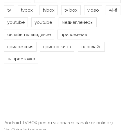
tv
tvbox
tvbox
tv box
video
wi-fi
youtube
youtube
медиаплейеры
онлайн телевидение
приложение
приложения
приставки тв
тв онлайн
тв приставка
Android TV BOX pentru vizionarea canalelor online și