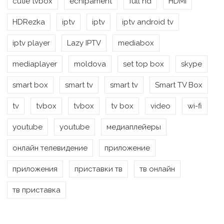
cutie tvbox
echipament
full hd
HDMI
HDRezka
iptv
iptv
iptv android tv
iptv player
Lazy IPTV
mediabox
mediaplayer
moldova
set top box
skype
smart box
smart tv
smart tv
Smart TV Box
tv
tvbox
tvbox
tv box
video
wi-fi
youtube
youtube
медиаплейеры
онлайн телевидение
приложение
приложения
приставки тв
тв онлайн
тв приставка