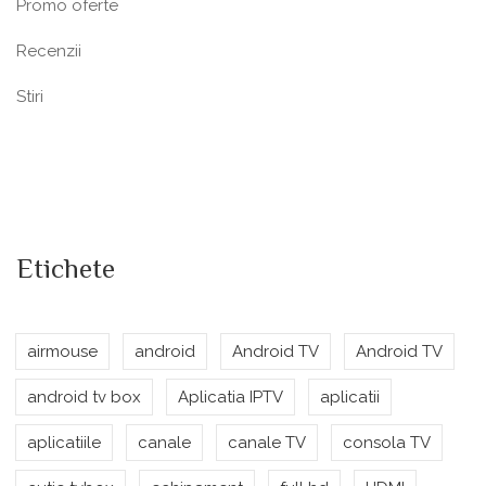
Promo oferte
Recenzii
Stiri
Etichete
airmouse
android
Android TV
Android TV
android tv box
Aplicatia IPTV
aplicatii
aplicatiile
canale
canale TV
consola TV