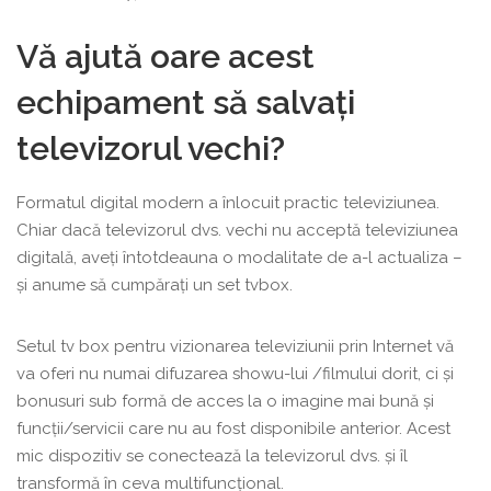
Vă ajută oare acest
echipament să salvați
televizorul vechi?
Formatul digital modern a înlocuit practic televiziunea.
Chiar dacă televizorul dvs. vechi nu acceptă televiziunea
digitală, aveți întotdeauna o modalitate de a-l actualiza –
și anume să cumpărați un set tvbox.
Setul tv box pentru vizionarea televiziunii prin Internet vă
va oferi nu numai difuzarea showu-lui /filmului dorit, ci și
bonusuri sub formă de acces la o imagine mai bună și
funcții/servicii care nu au fost disponibile anterior. Acest
mic dispozitiv se conectează la televizorul dvs. și îl
transformă în ceva multifuncțional.