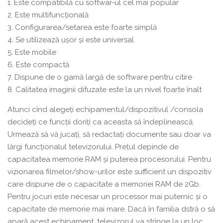
1. Este compatibilă cu softwar-ul cel mai popular
2. Este multifuncțională
3. Configurarea/setarea este foarte simplă
4. Se utilizează ușor și este universal
5. Este mobile
6. Este compactă
7. Dispune de o gamă largă de software pentru citire
8. Calitatea imaginii difuzate este la un nivel foarte înalt
Atunci cînd alegeți echipamentul/dispozitivul /consola
decideți ce funcții doriți ca aceasta să îndeplinească.
Urmează să vă jucați, să redactați documente sau doar va
lărgi funcționalul televizorului. Prețul depinde de
capacitatea memorie RAM și puterea procesorului. Pentru
vizionarea filmelor/show-urilor este sufficient un dispozitiv
care dispune de o capacitate a memoriei RAM de 2Gb.
Pentru jocuri este necesar un processor mai puternic și o
capacitate de memorie mai mare. Dacă în familia dstră o să
apară acest echipament, televizorul va strînge la un loc