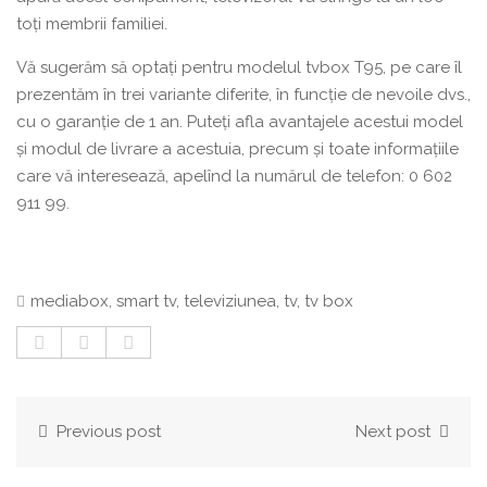
toți membrii familiei.
Vă sugerăm să optați pentru modelul tvbox T95, pe care îl
prezentăm în trei variante diferite, în funcție de nevoile dvs.,
cu o garanție de 1 an. Puteți afla avantajele acestui model
și modul de livrare a acestuia, precum și toate informațiile
care vă interesează, apelînd la numărul de telefon: 0 602
911 99.
mediabox
,
smart tv
,
televiziunea
,
tv
,
tv box
Previous post
Next post