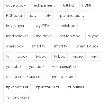
cutie tvbox
echipament
full hd
HDMI
HDRezka
iptv
iptv
iptv android tv
iptv player
Lazy IPTV
mediabox
mediaplayer
moldova
set top box
skype
smart box
smart tv
smart tv
Smart TV Box
tv
tvbox
tvbox
tv box
video
wi-fi
youtube
youtube
медиаплейеры
онлайн телевидение
приложение
приложения
приставки тв
тв онлайн
тв приставка