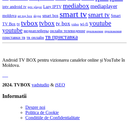
mediabox
mediaplayer
iptv android tv
Lazy IPTV
iptv player
smart tv
smart tv
moldova
smart box
Smart
set top box
skype
tvbox
tvbox
youtube
tv box
TV Box
tv
wi-fi
video
youtube
медиаплейеры
онлайн телевидение
приложение
приложения
тв приставка
приставки тв
тв онлайн
Android TV BOX pentru vizionarea canalelor online și YouTube în
Moldova.
2024. TVBOX
vadstudio
&
iSEO
Informatii
Despre noi
Politica de Сookie
Conditiile de Confidentialitate