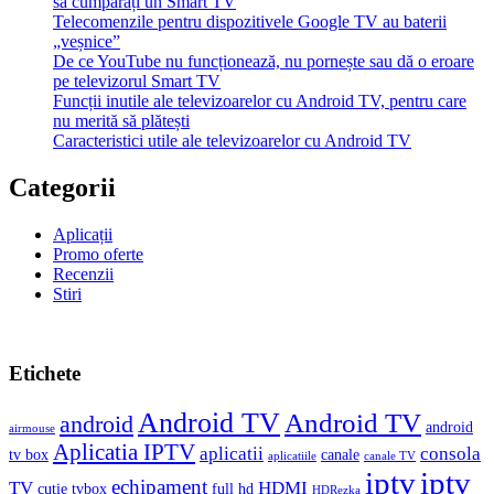
să cumpărați un Smart TV
Telecomenzile pentru dispozitivele Google TV au baterii
„veșnice”
De ce YouTube nu funcționează, nu pornește sau dă o eroare
pe televizorul Smart TV
Funcții inutile ale televizoarelor cu Android TV, pentru care
nu merită să plătești
Caracteristici utile ale televizoarelor cu Android TV
Categorii
Aplicații
Promo oferte
Recenzii
Stiri
Etichete
Android TV
Android TV
android
android
airmouse
Aplicatia IPTV
aplicatii
consola
tv box
canale
aplicatiile
canale TV
iptv
iptv
echipament
TV
HDMI
cutie tvbox
full hd
HDRezka