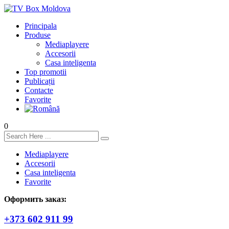
Principala
Produse
Mediaplayere
Accesorii
Casa inteligenta
Top promotii
Publicații
Contacte
Favorite
0
Mediaplayere
Accesorii
Casa inteligenta
Favorite
Оформить заказ:
+373 602 911 99