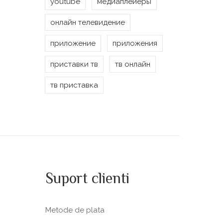
youtube
медиаплейеры
онлайн телевидение
приложение
приложения
приставки тв
тв онлайн
тв приставка
Suport clienti
Metode de plata