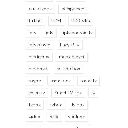
cutie tvbox
echipament
full hd
HDMI
HDRezka
iptv
iptv
iptv android tv
iptv player
Lazy IPTV
mediabox
mediaplayer
moldova
set top box
skype
smart box
smart tv
smart tv
Smart TV Box
tv
tvbox
tvbox
tv box
video
wi-fi
youtube