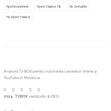
приложения
приставки тв
тв онлайн
тв приставка
Android TV BOX pentru vizionarea canalelor online și
YouTube în Moldova.
2024. TVBOX
vadstudio
&
iSEO