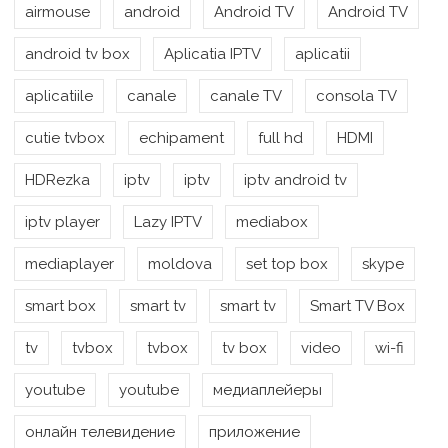
airmouse
android
Android TV
Android TV
android tv box
Aplicatia IPTV
aplicatii
aplicatiile
canale
canale TV
consola TV
cutie tvbox
echipament
full hd
HDMI
HDRezka
iptv
iptv
iptv android tv
iptv player
Lazy IPTV
mediabox
mediaplayer
moldova
set top box
skype
smart box
smart tv
smart tv
Smart TV Box
tv
tvbox
tvbox
tv box
video
wi-fi
youtube
youtube
медиаплейеры
онлайн телевидение
приложение