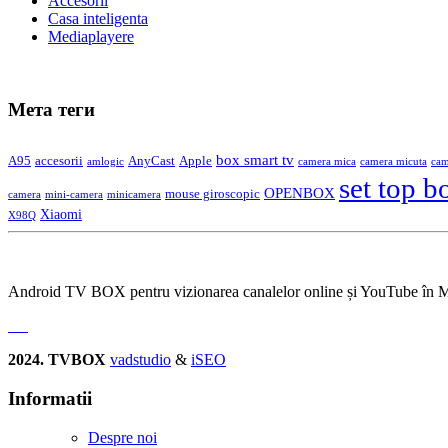
Accesorii
Casa inteligenta
Mediaplayere
Мета теги
box smart tv
A95
accesorii
AnyCast
Apple
amlogic
camera mica
camera micuta
cam
set top b
OPENBOX
mouse giroscopic
camera
mini-camera
minicamera
Xiaomi
X98Q
Android TV BOX pentru vizionarea canalelor online și YouTube în 
2024. TVBOX
vadstudio
&
iSEO
Informatii
Despre noi