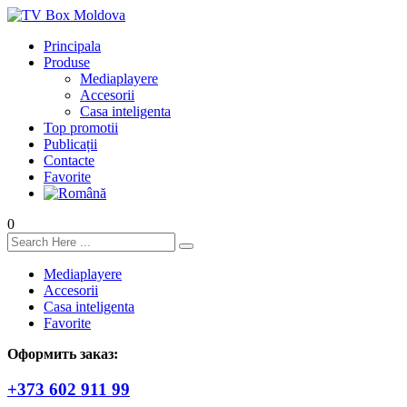
Principala
Produse
Mediaplayere
Accesorii
Casa inteligenta
Top promotii
Publicații
Contacte
Favorite
0
Mediaplayere
Accesorii
Casa inteligenta
Favorite
Оформить заказ:
+373 602 911 99