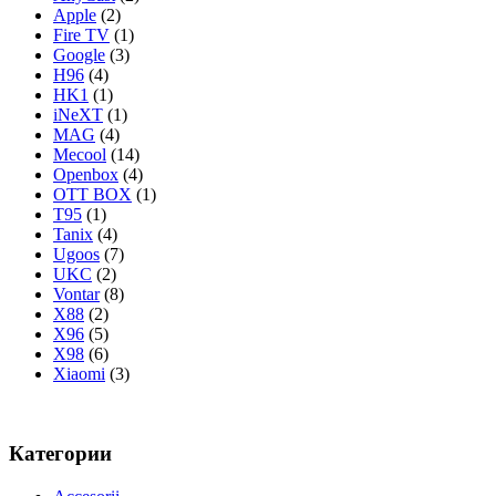
Apple
(2)
Fire TV
(1)
Google
(3)
H96
(4)
HK1
(1)
iNeXT
(1)
MAG
(4)
Mecool
(14)
Openbox
(4)
OTT BOX
(1)
T95
(1)
Tanix
(4)
Ugoos
(7)
UKC
(2)
Vontar
(8)
X88
(2)
X96
(5)
X98
(6)
Xiaomi
(3)
Категории