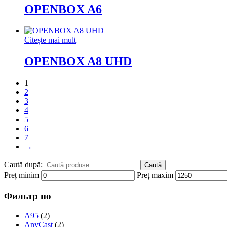
OPENBOX A6
Citește mai mult
OPENBOX A8 UHD
1
2
3
4
5
6
7
→
Caută după:
Caută
Preț minim
Preț maxim
Фильтр по
A95
(2)
AnyCast
(2)