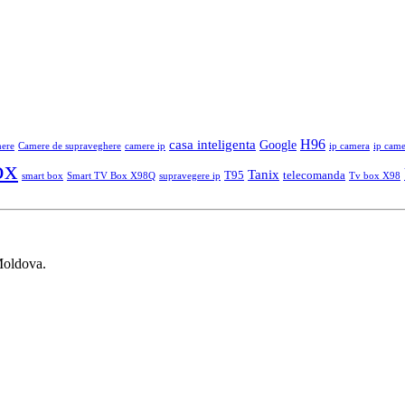
casa inteligenta
H96
Google
ere
Camere de supraveghere
camere ip
ip camera
ip came
ox
Tanix
T95
telecomanda
smart box
Smart TV Box X98Q
supravegere ip
Tv box X98
Moldova.