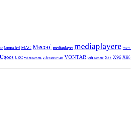
mediaplayere
Mecool
MAG
lampa led
mediaplayer
re
micro
Ugoos
VONTAR
X96
X98
UKC
X88
videocamera
videosecuritate
wifi camere