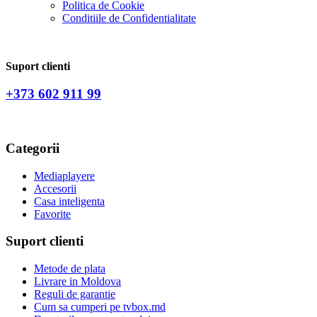
Politica de Сookie
Conditiile de Confidentialitate
Suport clienti
+373 602 911 99
Categorii
Mediaplayere
Accesorii
Casa inteligenta
Favorite
Suport clienti
Metode de plata
Livrare in Moldova
Reguli de garantie
Cum sa cumperi pe tvbox.md