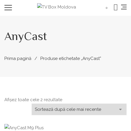
0
AnyCast
Prima pagină
Produse etichetate „AnyCast”
Sortat
Afișez toate cele 2 rezultate
după
cele
mai
recente