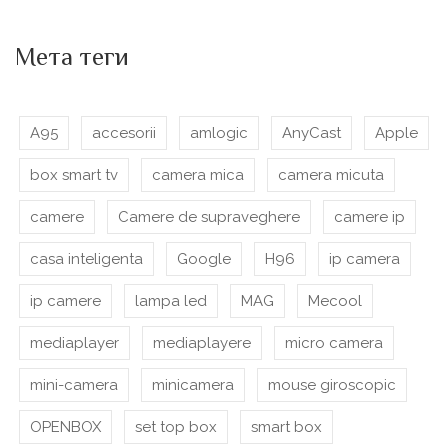
Мета теги
A95
accesorii
amlogic
AnyCast
Apple
box smart tv
camera mica
camera micuta
camere
Camere de supraveghere
camere ip
casa inteligenta
Google
H96
ip camera
ip camere
lampa led
MAG
Mecool
mediaplayer
mediaplayere
micro camera
mini-camera
minicamera
mouse giroscopic
OPENBOX
set top box
smart box