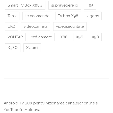
Smart TV Box X98Q
supravegere ip
T95
Tanix
telecomanda
Tv box X98
Ugoos
UKC
videocamera
videosecuritate
VONTAR
wifi camere
X88
X96
X98
X98Q
Xiaomi
Android TV BOX pentru vizionarea canalelor online și
YouTube în Moldova.