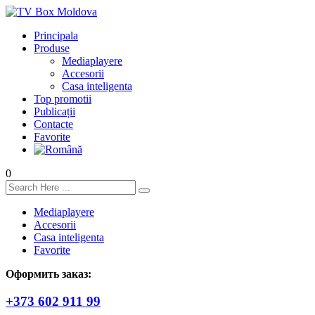
Principala
Produse
Mediaplayere
Accesorii
Casa inteligenta
Top promotii
Publicații
Contacte
Favorite
0
Mediaplayere
Accesorii
Casa inteligenta
Favorite
Оформить заказ:
+373 602 911 99