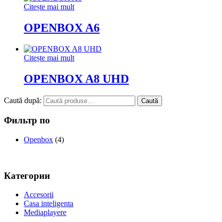
Citește mai mult
OPENBOX A6
Citește mai mult
OPENBOX A8 UHD
Caută după:
Caută
Фильтр по
Openbox
(4)
Категории
Accesorii
Casa inteligenta
Mediaplayere