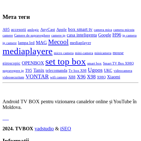
Мета теги
box smart tv
A95
accesorii
AnyCast
Apple
amlogic
camera mica
camera micuta
casa inteligenta
H96
Google
camere
Camere de supraveghere
camere ip
ip camera
Mecool
MAG
lampa led
mediaplayer
ip camere
mediaplayere
mouse
micro camera
mini-camera
minicamera
set top box
OPENBOX
giroscopic
smart box
Smart TV Box X98Q
Ugoos
Tanix
T95
telecomanda
UKC
supravegere ip
Tv box X98
videocamera
VONTAR
X96
X98
Xiaomi
X88
videosecuritate
wifi camere
X98Q
Android TV BOX pentru vizionarea canalelor online și YouTube în
Moldova.
2024. TVBOX
vadstudio
&
iSEO
Informatii