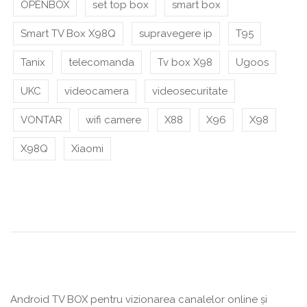
OPENBOX
set top box
smart box
Smart TV Box X98Q
supravegere ip
T95
Tanix
telecomanda
Tv box X98
Ugoos
UKC
videocamera
videosecuritate
VONTAR
wifi camere
X88
X96
X98
X98Q
Xiaomi
Android TV BOX pentru vizionarea canalelor online și