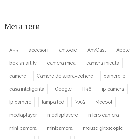
Мета теги
A95
accesorii
amlogic
AnyCast
Apple
box smart tv
camera mica
camera micuta
camere
Camere de supraveghere
camere ip
casa inteligenta
Google
H96
ip camera
ip camere
lampa led
MAG
Mecool
mediaplayer
mediaplayere
micro camera
mini-camera
minicamera
mouse giroscopic