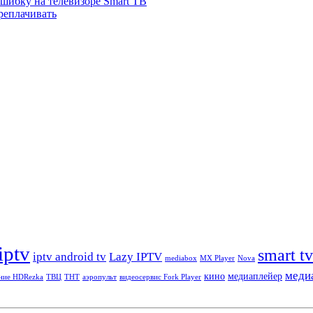
ошибку на телевизоре Smart TВ
реплачивать
iptv
smart tv
iptv android tv
Lazy IPTV
mediabox
MX Player
Nova
меди
кино
медиаплейер
ние HDRezka
ТВЦ
ТНТ
аэропульт
видеосервис Fork Player