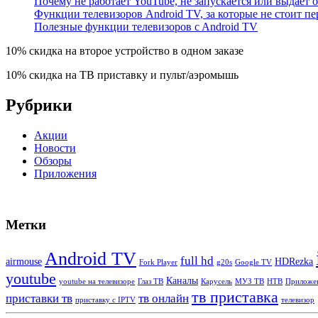
Почему не работает YouTube, не запускается или выдает 
Функции телевизоров Android TV, за которые не стоит пе
Полезные функции телевизоров c Android TV
10% скидка на второе устройство в одном заказе
10% скидка на ТВ приставку и пульт/аэромышь
Рубрики
Акции
Новости
Обзоры
Приложения
Метки
Android TV
full hd
airmouse
HDRezka
Fork Player
g20s
Google TV
youtube
Каналы
youtube на телевизоре
Глаз ТВ
Карусель
МУЗ ТВ
НТВ
Приложе
тв приставка
приставки тв
тв онлайн
приставку с IPTV
телевизор