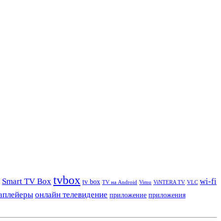
tvbox
Smart TV Box
wi-fi
tv box
TV на Android
Vimu
ViNTERA TV
VLC
аплейеры
онлайн телевидение
приложение
приложения