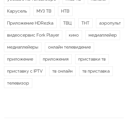
Карусель
МУЗ ТВ
НТВ
Приложение HDRezka
ТВЦ
ТНТ
аэропульт
видеосервис Fork Player
кино
медиаплейер
медиаплейеры
онлайн телевидение
приложение
приложения
приставки тв
приставку с IPTV
тв онлайн
тв приставка
телевизор