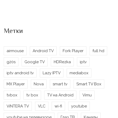
Метки
airmouse
Android TV
Fork Player
full hd
g20s
Google TV
HDRezka
iptv
iptv android tv
Lazy IPTV
mediabox
MX Player
Nova
smart tv
Smart TV Box
tvbox
tv box
TV на Android
Vimu
ViNTERA TV
VLC
wi-fi
youtube
youtube на телевизоре
Глаз ТВ
Каналы