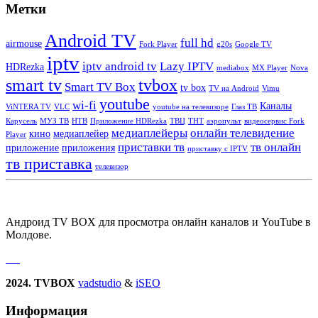
Метки
Android TV
full hd
airmouse
Fork Player
g20s
Google TV
iptv
iptv android tv
Lazy IPTV
HDRezka
mediabox
MX Player
Nova
smart tv
tvbox
Smart TV Box
tv box
TV на Android
Vimu
youtube
wi-fi
Каналы
ViNTERA TV
VLC
youtube на телевизоре
Глаз ТВ
Карусель
МУЗ ТВ
НТВ
Приложение HDRezka
ТВЦ
ТНТ
аэропульт
видеосервис Fork
медиаплейеры
онлайн телевидение
кино
медиаплейер
Player
приставки тв
тв онлайн
приложение
приложения
приставку с IPTV
тв приставка
телевизор
Андроид TV BOX для просмотра онлайн каналов и YouTube в
Молдове.
2024. TVBOX
vadstudio
&
iSEO
Информация