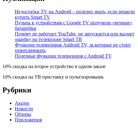
Недостатки TV на Android – полезно знать, если решили
купить Smart TV
Пульты к устройствам с Google TV получили «вечные»
батарейки
Почему не работает YouTube, не запускается или выдает
ошибку на телевизоре Smart TВ
Функции телевизоров Android TV, за которые не стоит
переплачивать
Полезные функции телевизоров c Android TV
10% скидка на второе устройство в одном заказе
10% скидка на ТВ приставку и пульт/аэромышь
Рубрики
Акции
Новости
Обзоры
Приложения