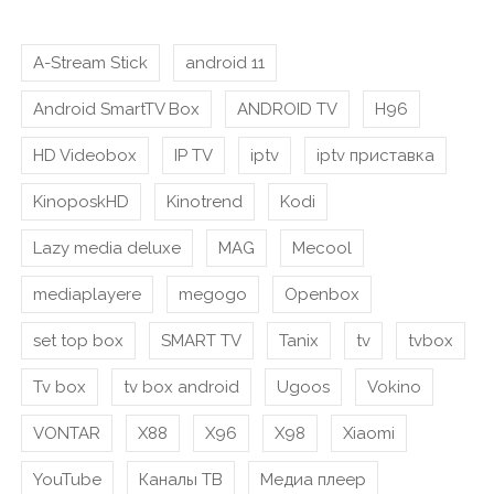
A-Stream Stick
android 11
Android SmartTV Box
ANDROID TV
H96
HD Videobox
IP TV
iptv
iptv приставка
KinoposkHD
Kinotrend
Kodi
Lazy media deluxe
MAG
Mecool
mediaplayere
megogo
Openbox
set top box
SMART TV
Tanix
tv
tvbox
Tv box
tv box android
Ugoos
Vokino
VONTAR
X88
X96
X98
Xiaomi
YouTube
Каналы ТВ
Медиа плеер