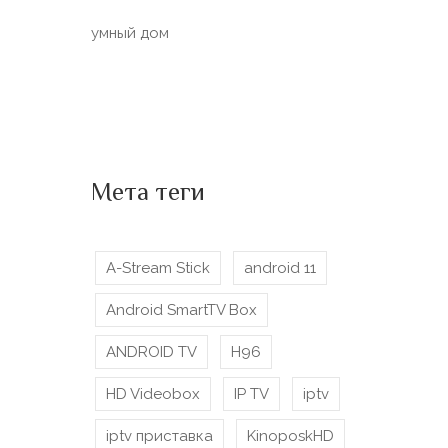
умный дом
Мета теги
A-Stream Stick
android 11
Android SmartTV Box
ANDROID TV
H96
HD Videobox
IP TV
iptv
iptv приставка
KinoposkHD