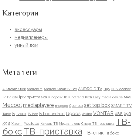
Категории
аксессуары
медиаплейеры
умный дом
Мета теги
ANDROID TV
A-Stream Stick
android 11
Android SmartTV Box
H96
HD Videobox
iptv приставка
IP TV
iptv
KinoposkHD
Kinotrend
Kodi
Lazy media deluxe
MAG
Mecool
mediaplayere
set top box
SMART TV
megogo
Openbox
VONTAR
Ugoos
tv
tvbox
tv box android
X88
X96
Tanix
Tv box
Vokino
ТВ-
X98
YouTube
Xiaomi
Каналы ТВ
Медиа плеер
Смарт ТВ приставка
ТВ-приставка
бокс
ТВ-стик
Твбокс