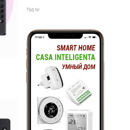
T95
(1)