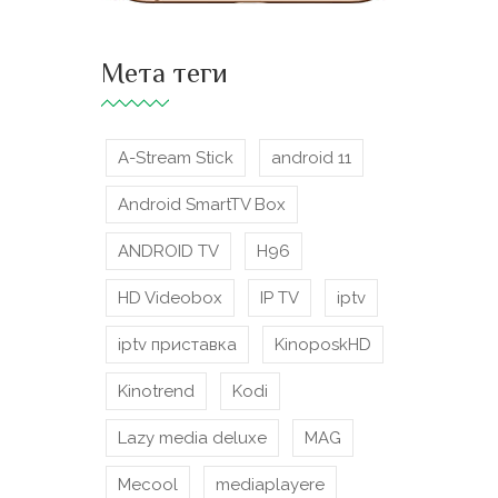
Мета теги
A-Stream Stick
android 11
Android SmartTV Box
ANDROID TV
H96
HD Videobox
IP TV
iptv
iptv приставка
KinoposkHD
Kinotrend
Kodi
Lazy media deluxe
MAG
Mecool
mediaplayere