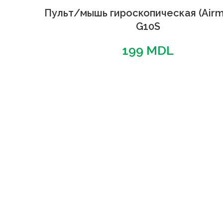
Пульт/мышь гироскопическая (Air
G10S
199
MDL