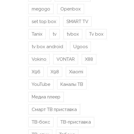
megogo
Openbox
set top box
SMART TV
Tanix
tv
tvbox
Tv box
tv box android
Ugoos
Vokino
VONTAR
X88
X96
X98
Xiaomi
YouTube
Каналы ТВ
Медиа плеер
Смарт ТВ приставка
ТВ-бокс
ТВ-приставка