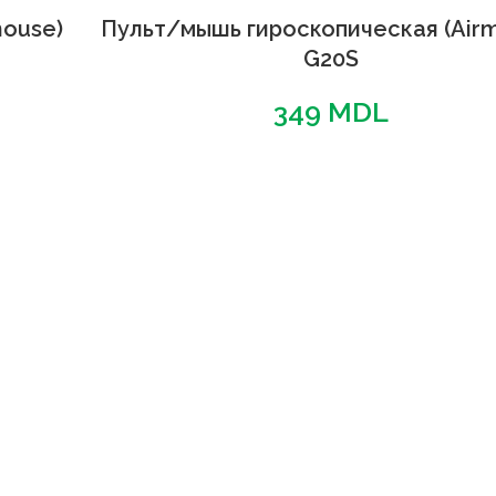
mouse)
Пульт/мышь гироскопическая (Air
G20S
349
MDL