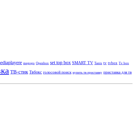
ediaplayere
set top box
SMART TV
tv
tvbox
megogo
Openbox
Tanix
Tv box
вка
ТВ-стик
Твбокс
голосовой поиск
приставка для тв
купить тв приставку