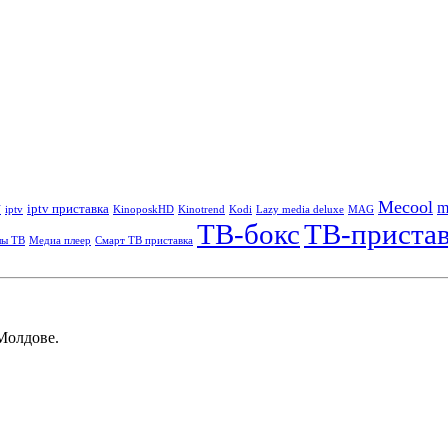
Mecool
m
iptv приставка
V
iptv
KinoposkHD
Kinotrend
Kodi
Lazy media deluxe
MAG
ТВ-бокс
ТВ-приста
лы ТВ
Медиа плеер
Смарт ТВ приставка
Молдове.