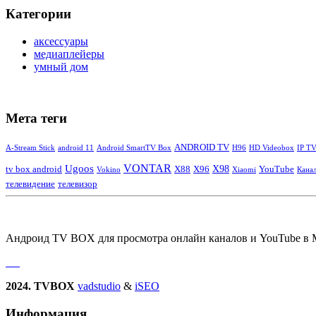
Категории
аксессуары
медиаплейеры
умный дом
Мета теги
ANDROID TV
A-Stream Stick
android 11
Android SmartTV Box
H96
HD Videobox
IP T
Ugoos
VONTAR
tv box android
X88
X96
X98
YouTube
Vokino
Xiaomi
Кана
телевидение
телевизор
Андроид TV BOX для просмотра онлайн каналов и YouTube в 
2024. TVBOX
vadstudio
&
iSEO
Информация