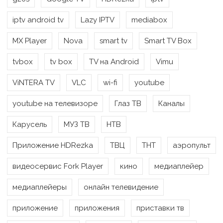
iptv android tv
Lazy IPTV
mediabox
MX Player
Nova
smart tv
Smart TV Box
tvbox
tv box
TV на Android
Vimu
ViNTERA TV
VLC
wi-fi
youtube
youtube на телевизоре
Глаз ТВ
Каналы
Карусель
МУЗ ТВ
НТВ
Приложение HDRezka
ТВЦ
ТНТ
аэропульт
видеосервис Fork Player
кино
медиаплейер
медиаплейеры
онлайн телевидение
приложение
приложения
приставки тв