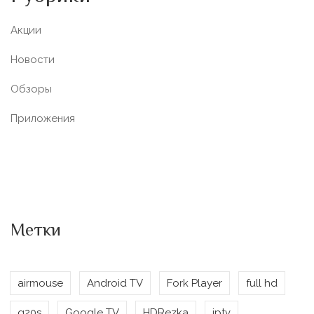
Акции
Новости
Обзоры
Приложения
Метки
airmouse
Android TV
Fork Player
full hd
g20s
Google TV
HDRezka
iptv