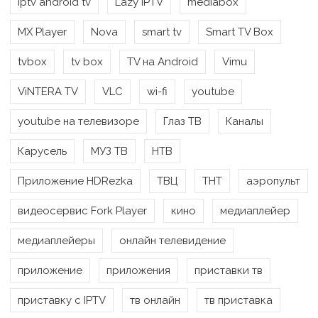
iptv android tv
Lazy IPTV
mediabox
MX Player
Nova
smart tv
Smart TV Box
tvbox
tv box
TV на Android
Vimu
ViNTERA TV
VLC
wi-fi
youtube
youtube на телевизоре
Глаз ТВ
Каналы
Карусель
МУЗ ТВ
НТВ
Приложение HDRezka
ТВЦ
ТНТ
аэропульт
видеосервис Fork Player
кино
медиаплейер
медиаплейеры
онлайн телевидение
приложение
приложения
приставки тв
приставку с IPTV
тв онлайн
тв приставка