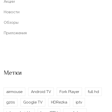
Акции
Новости
Обзоры
Приложения
Метки
airmouse
Android TV
Fork Player
full hd
g20s
Google TV
HDRezka
iptv