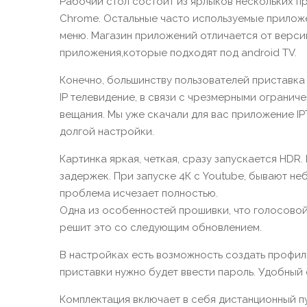
Рабочий стол состоит из ярлыков нескольких пр
Chrome. Остальные часто используемые приложе
меню. Магазин приложений отличается от верси
приложения,которые подходят под android TV.
Конечно, большинству пользователей приставка 
IP телевидение, в связи с чрезмерными огранич
вещания. Мы уже скачали для вас приложение IP
долгой настройки.
Картинка яркая, четкая, сразу запускается HDR
задержек. При запуске 4К с Youtube, бывают не
проблема исчезает полностью.
Одна из особенностей прошивки, что голосовой 
решит это со следующим обновлением.
В настройках есть возможность создать профиль
приставки нужно будет ввести пароль. Удобный 
Комплектация включает в себя дистанционный пу