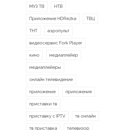
МУЗ ТВ
НТВ
Приложение HDRezka
ТВЦ
ТНТ
аэропульт
видеосервис Fork Player
кино
медиаплейер
медиаплейеры
онлайн телевидение
приложение
приложения
приставки тв
приставку с IPTV
тв онлайн
тв приставка
телевизор