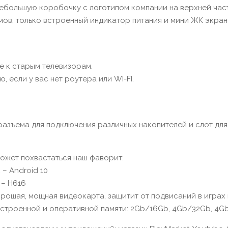
 небольшую коробочку с логотипом компании на верхней час
мов, только встроенный индикатор питания и мини ЖК экран
е к старым телевизорам.
, если у вас нет роутера или WI-FI.
азъема для подключения различных накопителей и слот дл
ожет похвастаться наш фаворит:
– Android 10
 – H616
орошая, мощная видеокарта, защитит от подвисаний в играх 
встроенной и оперативной памяти: 2Gb/16Gb, 4Gb/32Gb, 4G