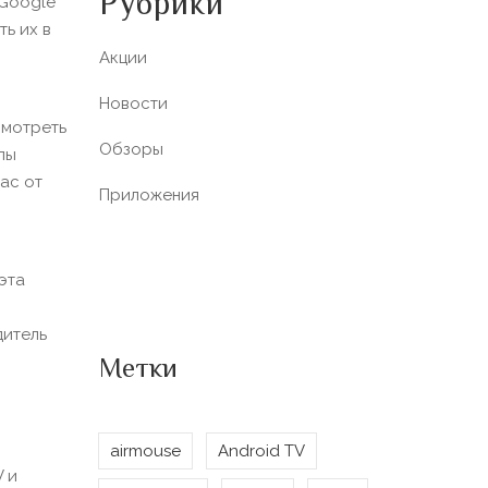
Рубрики
 Google
ь их в
Акции
Новости
смотреть
Обзоры
лы
ас от
Приложения
эта
дитель
Метки
airmouse
Android TV
V и