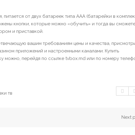
 питается от двух батареек типа AAA (батарейки в комплек
ложены кнопки, которые можно «обучить» и тогда вы сможет
зором и приставкой.
отвечающую вашим требованиям цены и качества, присмотри
зином приложений и настроенными каналами. Купить
у можно, перейдя по ссылке
tvbox.md
или по номеру телеф
вки тв
Next 