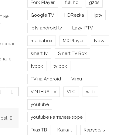
Fork Player
full hd
g20s
Google TV
HDRezka
iptv
т не
е
iptv android tv
Lazy IPTV
mediabox
MX Player
Nova
тесь к
smart tv
Smart TV Box
она:
0
tvbox
tv box
TV на Android
Vimu
ViNTERA TV
VLC
wi-fi
youtube
youtube на телевизоре
post
Глаз ТВ
Каналы
Карусель