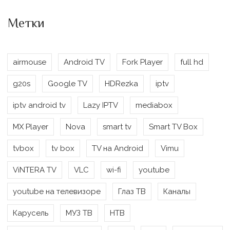
Метки
airmouse
Android TV
Fork Player
full hd
g20s
Google TV
HDRezka
iptv
iptv android tv
Lazy IPTV
mediabox
MX Player
Nova
smart tv
Smart TV Box
tvbox
tv box
TV на Android
Vimu
ViNTERA TV
VLC
wi-fi
youtube
youtube на телевизоре
Глаз ТВ
Каналы
Карусель
МУЗ ТВ
НТВ