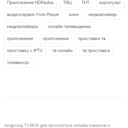
Приложение HDRezka
ТВЦ
ТНТ
аэропульт
видеосервис Fork Player
кино
медиаплейер
медиаплейеры
онлайн телевидение
приложение
приложения
приставки тв
приставку с IPTV
тв онлайн
тв приставка
телевизор
Андроид TV BOX для просмотра онлайн каналов и