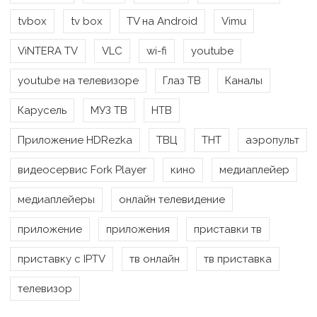
tvbox
tv box
TV на Android
Vimu
ViNTERA TV
VLC
wi-fi
youtube
youtube на телевизоре
Глаз ТВ
Каналы
Карусель
МУЗ ТВ
НТВ
Приложение HDRezka
ТВЦ
ТНТ
аэропульт
видеосервис Fork Player
кино
медиаплейер
медиаплейеры
онлайн телевидение
приложение
приложения
приставки тв
приставку с IPTV
тв онлайн
тв приставка
телевизор