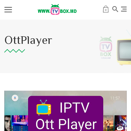
0
OttPlayer