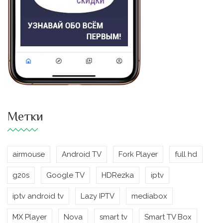
Метки
airmouse
Android TV
Fork Player
full hd
g20s
Google TV
HDRezka
iptv
iptv android tv
Lazy IPTV
mediabox
MX Player
Nova
smart tv
Smart TV Box