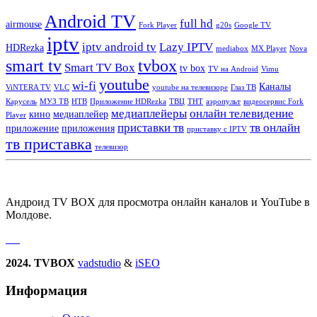
Android TV
full hd
airmouse
Fork Player
g20s
Google TV
iptv
iptv android tv
Lazy IPTV
HDRezka
mediabox
MX Player
Nova
smart tv
tvbox
Smart TV Box
tv box
TV на Android
Vimu
youtube
wi-fi
Каналы
ViNTERA TV
VLC
youtube на телевизоре
Глаз ТВ
Карусель
МУЗ ТВ
НТВ
Приложение HDRezka
ТВЦ
ТНТ
аэропульт
видеосервис Fork
медиаплейеры
онлайн телевидение
кино
медиаплейер
Player
приставки тв
тв онлайн
приложение
приложения
приставку с IPTV
тв приставка
телевизор
Андроид TV BOX для просмотра онлайн каналов и YouTube в
Молдове.
2024. TVBOX
vadstudio
&
iSEO
Информация