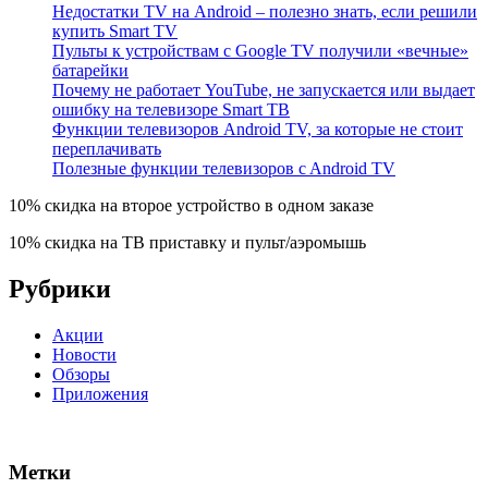
Недостатки TV на Android – полезно знать, если решили
купить Smart TV
Пульты к устройствам с Google TV получили «вечные»
батарейки
Почему не работает YouTube, не запускается или выдает
ошибку на телевизоре Smart TВ
Функции телевизоров Android TV, за которые не стоит
переплачивать
Полезные функции телевизоров c Android TV
10% скидка на второе устройство в одном заказе
10% скидка на ТВ приставку и пульт/аэромышь
Рубрики
Акции
Новости
Обзоры
Приложения
Метки