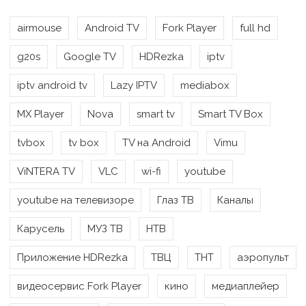
airmouse
Android TV
Fork Player
full hd
g20s
Google TV
HDRezka
iptv
iptv android tv
Lazy IPTV
mediabox
MX Player
Nova
smart tv
Smart TV Box
tvbox
tv box
TV на Android
Vimu
ViNTERA TV
VLC
wi-fi
youtube
youtube на телевизоре
Глаз ТВ
Каналы
Карусель
МУЗ ТВ
НТВ
Приложение HDRezka
ТВЦ
ТНТ
аэропульт
видеосервис Fork Player
кино
медиаплейер