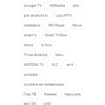
Google TV
HDRezka
iptv
iptv android tv
Lazy IPTV
mediabox
MX Player
Nova
smart tv
Smart TV Box
tvbox
tv box
TV на Android
Vimu
ViNTERA TV
VLC
wi-fi
youtube
youtube на телевизоре
Глаз ТВ
Каналы
Карусель
МУЗ ТВ
НТВ