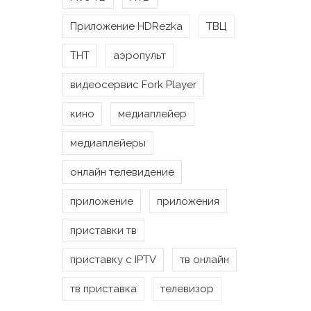
Приложение HDRezka
ТВЦ
ТНТ
аэропульт
видеосервис Fork Player
кино
медиаплейер
медиаплейеры
онлайн телевидение
приложение
приложения
приставки тв
приставку с IPTV
тв онлайн
тв приставка
телевизор