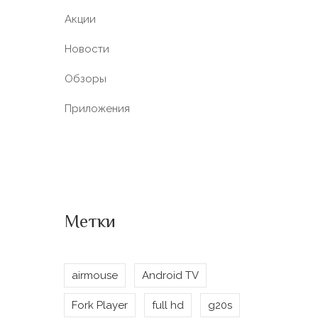
Акции
Новости
Обзоры
Приложения
Метки
airmouse
Android TV
Fork Player
full hd
g20s