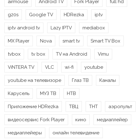
airmouse
Android TV
Fork Player
full hd
g20s
Google TV
HDRezka
iptv
iptv android tv
Lazy IPTV
mediabox
MX Player
Nova
smart tv
Smart TV Box
tvbox
tv box
TV на Android
Vimu
ViNTERA TV
VLC
wi-fi
youtube
youtube на телевизоре
Глаз ТВ
Каналы
Карусель
МУЗ ТВ
НТВ
Приложение HDRezka
ТВЦ
ТНТ
аэропульт
видеосервис Fork Player
кино
медиаплейер
медиаплейеры
онлайн телевидение