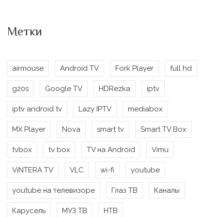
Метки
airmouse
Android TV
Fork Player
full hd
g20s
Google TV
HDRezka
iptv
iptv android tv
Lazy IPTV
mediabox
MX Player
Nova
smart tv
Smart TV Box
tvbox
tv box
TV на Android
Vimu
ViNTERA TV
VLC
wi-fi
youtube
youtube на телевизоре
Глаз ТВ
Каналы
Карусель
МУЗ ТВ
НТВ