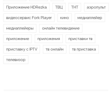
Приложение HDRezka
ТВЦ
ТНТ
аэропульт
видеосервис Fork Player
кино
медиаплейер
медиаплейеры
онлайн телевидение
приложение
приложения
приставки тв
приставку с IPTV
тв онлайн
тв приставка
телевизор