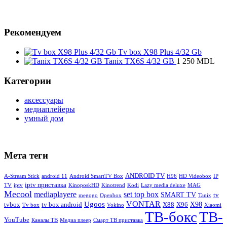
Рекомендуем
Tv box X98 Plus 4/32 Gb
Tanix TX6S 4/32 GB
1 250
MDL
Категории
аксессуары
медиаплейеры
умный дом
Мета теги
ANDROID TV
A-Stream Stick
android 11
Android SmartTV Box
H96
HD Videobox
IP
iptv приставка
TV
iptv
KinoposkHD
Kinotrend
Kodi
Lazy media deluxe
MAG
Mecool
mediaplayere
set top box
SMART TV
tv
megogo
Openbox
Tanix
Ugoos
VONTAR
tvbox
tv box android
X88
X96
X98
Tv box
Vokino
Xiaomi
ТВ-бокс
ТВ-
YouTube
Каналы ТВ
Медиа плеер
Смарт ТВ приставка