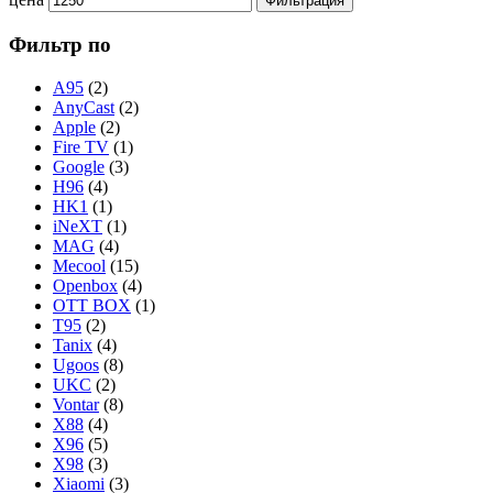
Фильтрация
Фильтр по
A95
(2)
AnyCast
(2)
Apple
(2)
Fire TV
(1)
Google
(3)
H96
(4)
HK1
(1)
iNeXT
(1)
MAG
(4)
Mecool
(15)
Openbox
(4)
OTT BOX
(1)
T95
(2)
Tanix
(4)
Ugoos
(8)
UKC
(2)
Vontar
(8)
X88
(4)
X96
(5)
X98
(3)
Xiaomi
(3)