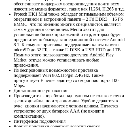
обеспечивает поддержку воспроизведения почти всех
известных медиа форматов, таких как H.264, H.265 и т.д.
Protech HK1 Mini также обладает оптимальным объемом
оперативной и встроенной памяти – 2 Гб DDR3 + 16 Гб
EMMC, что по мнению многих специалистов является
самым удачным сочетанием. Места хватит для
установки любимых приложений и игр, которых будет
предостаточно благодаря операционной системе Android
8.1. К тому же приставка поддерживает карты памяти
microSD до 32 ГБ, а также U DISK и USB HDD до 1TB.
Помимо этого пользователю доступен Android Play
Market, откуда можно устанавливать любые
приложения.
Из беспроводных возможностей приставка
поддерживает WiFi 802.11b/g/n 2.4GHz. Также
присутствует Ethernet адаптер со скоростью порта 100
Mbps.
Дистанционное управление
Производитель поработал над пультом не только с точки
зрения дизайна, но и эргономики. Удобно держится в
руке, кнопки нажимаются с четким кликом. Питается
устройство от двух батареек ААА (не входят в
комплектацию).
Интерфейсы подключения
Корпус приставки содержит логотип сверху.