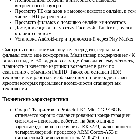
встроенного браузера
Просмотр ТВ-каналов в высоком качестве онлайн, в том
числе в HD разрешении
Просмотр фильмов с помощью онлайн-кинотеатров
Доступ к социальным сетям Facebook, Twitter и другим
онлайн-сервисам
Установка Android-игр и приложений через Play Market
Смотреть свои любимые шоу, телепередачи, сериалы и
фильмы стало ещё комфортнее. Медиаплеер поддерживает 4К
видео и выдает 60 кадров в секунду, благодаря чему чёткость,
плавность и качество картинки возрастает в разы по
сравнению с обычным FullHD. Также он оснащен HDR,
технологиями работы с изображениями и видео, диапазон
яркости которых превышает возможности стандартных
технологий.
Технические характеристики:
Смарт ТВ приставка Protech HK1 Mini 2GB/16GB
отличается хорошо сбалансированной конфигурацией
системы – приставка работает на базе отлично
зарекомендовавшего себя чипа RK3229, включающего
четырехъядерный процессор ARM Cortex-A53 и
пятиядерный видеоускоритель Mali 450, что