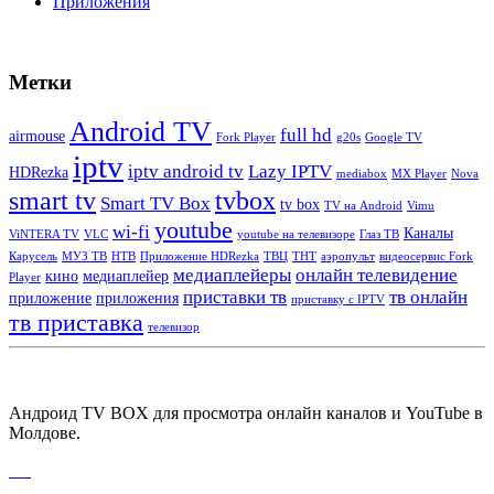
Приложения
Метки
Android TV
full hd
airmouse
Fork Player
g20s
Google TV
iptv
iptv android tv
Lazy IPTV
HDRezka
mediabox
MX Player
Nova
smart tv
tvbox
Smart TV Box
tv box
TV на Android
Vimu
youtube
wi-fi
Каналы
ViNTERA TV
VLC
youtube на телевизоре
Глаз ТВ
Карусель
МУЗ ТВ
НТВ
Приложение HDRezka
ТВЦ
ТНТ
аэропульт
видеосервис Fork
медиаплейеры
онлайн телевидение
кино
медиаплейер
Player
приставки тв
тв онлайн
приложение
приложения
приставку с IPTV
тв приставка
телевизор
Андроид TV BOX для просмотра онлайн каналов и YouTube в
Молдове.