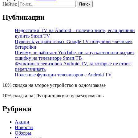
Найти:
Публикации
Недостатки TV на Android – полезно знать, если решили
купить Smart TV
Пульты к устройствам с Google TV получили «вечные»
батарейки
Почему не работает YouTube, не запускается или выдает
ошибку на телевизоре Smart TВ
Функции телевизоров Android TV, за которые не стоит
переплачивать
Полезные функции телевизоров c Android TV
10% скидка на второе устройство в одном заказе
10% скидка на ТВ приставку и пульт/аэромышь
Рубрики
Акции
Новости
Обзоры