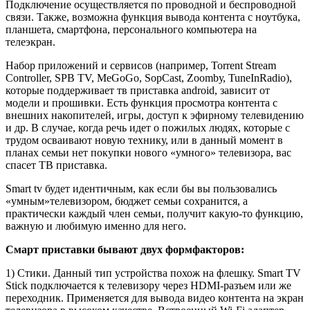
Подключение осуществляется по проводной и беспроводной
связи. Также, возможна функция вывода контента с ноутбука,
планшета, смартфона, персонального компьютера на
телеэкран.
Набор приложений и сервисов (нaпpимep, Torrent Stream
Controller, SPB TV, MeGoGo, SopCast, Zoombу, TuneInRadio),
которые поддерживает тв приставка android, зависит от
модели и прошивки. Есть функция просмотра контента с
внешних накопителей, игры, доступ к эфирному телевидению
и др. В случае, когда речь идет о пожилых людях, которые с
трудом осваивают новую технику, или в данный момент в
планах семьи нет покупки нового «умного» телевизора, вас
спасет ТВ приставка.
Smart tv будет идентичным, как если бы вы пользовались
«умным»телевизором, бюджет семьи сохранится, а
практически каждый член семьи, получит какую-то функцию,
важную и любимую именно для него.
Смарт приставки бывают двух формфакторов:
1) Стики. Данный тип устройства похож на флешку. Smart TV
Stick подключается к телевизору через HDMI-разъем или же
переходник. Применяется для вывода видео контента на экран