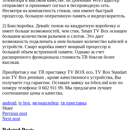
телевизора в высоком качестве. Встроенный Wi-Fi адаптер
отправляет и принимает сигнал в беспроводную сеть.
Несмотря на компактность стиков, они имеют быстрый
процессор, большую оперативную память и видеоускоритель.
2) Бокс/коробка. Девайс похож на квадратную коробочку и
имеет больше возможностей, чем стик. Smart TV Box оснащен
большим количеством разъемов и слотов. Это дает
возможность подключать к ним большее количество кабелей и
устройств. Смарт коробка имеет мощный процессор и
большой объем встроенной памяти. Однако за счет
расширенного функционала стоимость ТВ боксов более
высокая.
Приобретая у нас ТВ приставку TV BOX eco, TV Box Standart
или TV Box premium , кроме качественного устройства, Вы
получаете год гарантии. Оставьте заявку на tvbox.md или по
номеру телефона: 0 602 911 99. Мы предлагаем лучшее
соотношение цены и качества.
android
,
tv box
,
медиаплейер
,
тв приставка
Share
Previous post
Next post
Related Posts