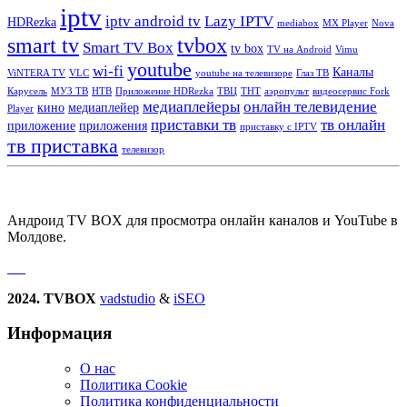
iptv
iptv android tv
Lazy IPTV
HDRezka
mediabox
MX Player
Nova
smart tv
tvbox
Smart TV Box
tv box
TV на Android
Vimu
youtube
wi-fi
Каналы
ViNTERA TV
VLC
youtube на телевизоре
Глаз ТВ
Карусель
МУЗ ТВ
НТВ
Приложение HDRezka
ТВЦ
ТНТ
аэропульт
видеосервис Fork
медиаплейеры
онлайн телевидение
кино
медиаплейер
Player
приставки тв
тв онлайн
приложение
приложения
приставку с IPTV
тв приставка
телевизор
Андроид TV BOX для просмотра онлайн каналов и YouTube в
Молдове.
2024. TVBOX
vadstudio
&
iSEO
Информация
О нас
Политика Сookie
Политика конфиденциальности