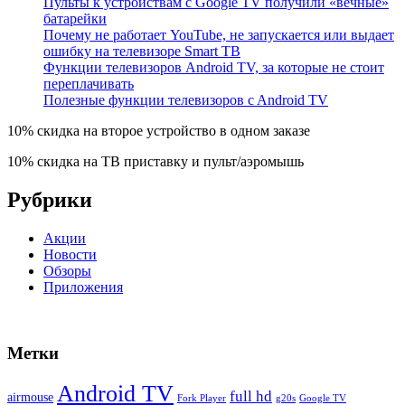
Пульты к устройствам с Google TV получили «вечные»
батарейки
Почему не работает YouTube, не запускается или выдает
ошибку на телевизоре Smart TВ
Функции телевизоров Android TV, за которые не стоит
переплачивать
Полезные функции телевизоров c Android TV
10% скидка на второе устройство в одном заказе
10% скидка на ТВ приставку и пульт/аэромышь
Рубрики
Акции
Новости
Обзоры
Приложения
Метки
Android TV
full hd
airmouse
Fork Player
g20s
Google TV