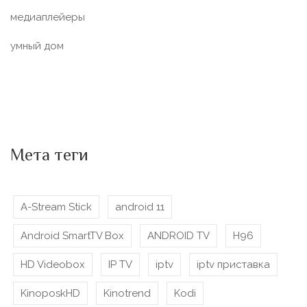
медиаплейеры
умный дом
Мета теги
A-Stream Stick
android 11
Android SmartTV Box
ANDROID TV
H96
HD Videobox
IP TV
iptv
iptv приставка
KinoposkHD
Kinotrend
Kodi