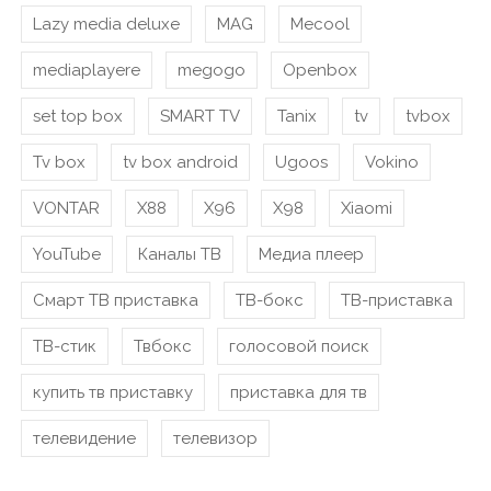
Lazy media deluxe
MAG
Mecool
mediaplayere
megogo
Openbox
set top box
SMART TV
Tanix
tv
tvbox
Tv box
tv box android
Ugoos
Vokino
VONTAR
X88
X96
X98
Xiaomi
YouTube
Каналы ТВ
Медиа плеер
Смарт ТВ приставка
ТВ-бокс
ТВ-приставка
ТВ-стик
Твбокс
голосовой поиск
купить тв приставку
приставка для тв
телевидение
телевизор