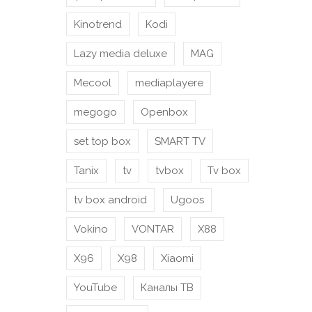
Kinotrend
Kodi
Lazy media deluxe
MAG
Mecool
mediaplayere
megogo
Openbox
set top box
SMART TV
Tanix
tv
tvbox
Tv box
tv box android
Ugoos
Vokino
VONTAR
X88
X96
X98
Xiaomi
YouTube
Каналы ТВ