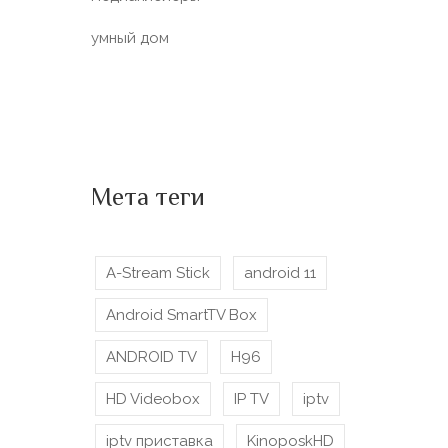
умный дом
Мета теги
A-Stream Stick
android 11
Android SmartTV Box
ANDROID TV
H96
HD Videobox
IP TV
iptv
iptv приставка
KinoposkHD