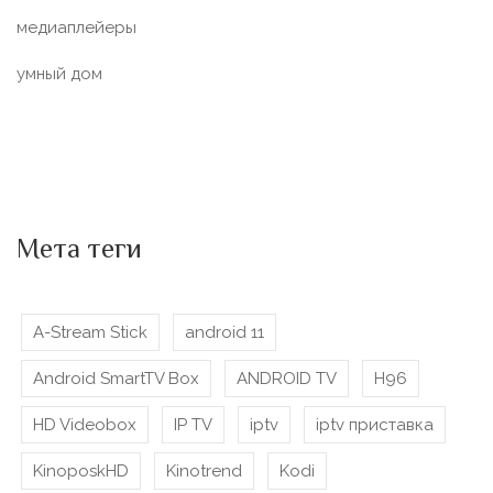
медиаплейеры
умный дом
Мета теги
A-Stream Stick
android 11
Android SmartTV Box
ANDROID TV
H96
HD Videobox
IP TV
iptv
iptv приставка
KinoposkHD
Kinotrend
Kodi