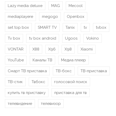
Lazy media deluxe
MAG
Mecool
mediaplayere
megogo
Openbox
set top box
SMART TV
Tanix
tv
tvbox
Tv box
tv box android
Ugoos
Vokino
VONTAR
X88
X96
X98
Xiaomi
YouTube
Каналы ТВ
Медиа плеер
Смарт ТВ приставка
ТВ-бокс
ТВ-приставка
ТВ-стик
Твбокс
голосовой поиск
купить тв приставку
приставка для тв
телевидение
телевизор