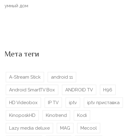
умный дом
Мета теги
A-Stream Stick
android 11
Android SmartTV Box
ANDROID TV
H96
HD Videobox
IP TV
iptv
iptv приставка
KinoposkHD
Kinotrend
Kodi
Lazy media deluxe
MAG
Mecool