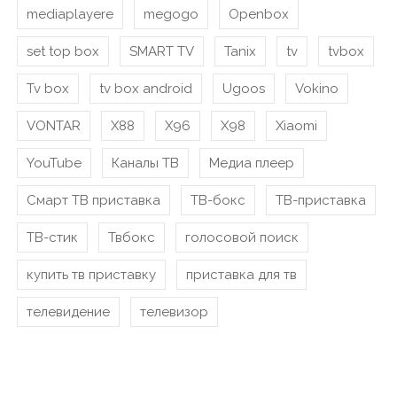
mediaplayere
megogo
Openbox
set top box
SMART TV
Tanix
tv
tvbox
Tv box
tv box android
Ugoos
Vokino
VONTAR
X88
X96
X98
Xiaomi
YouTube
Каналы ТВ
Медиа плеер
Смарт ТВ приставка
ТВ-бокс
ТВ-приставка
ТВ-стик
Твбокс
голосовой поиск
купить тв приставку
приставка для тв
телевидение
телевизор