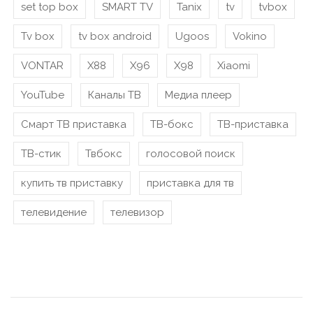
set top box
SMART TV
Tanix
tv
tvbox
Tv box
tv box android
Ugoos
Vokino
VONTAR
X88
X96
X98
Xiaomi
YouTube
Каналы ТВ
Медиа плеер
Смарт ТВ приставка
ТВ-бокс
ТВ-приставка
ТВ-стик
Твбокс
голосовой поиск
купить тв приставку
приставка для тв
телевидение
телевизор