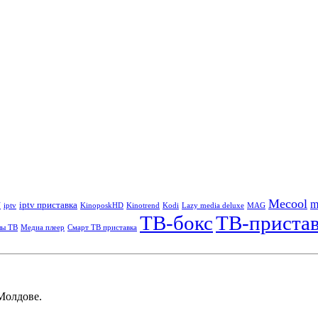
Mecool
m
iptv приставка
V
iptv
KinoposkHD
Kinotrend
Kodi
Lazy media deluxe
MAG
ТВ-бокс
ТВ-приста
лы ТВ
Медиа плеер
Смарт ТВ приставка
Молдове.