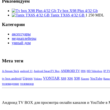
Рекомендуем
Tv box X98 Plus 4/32 Gb
Tanix TX6S 4/32 GB
1 250
MDL
Категории
аксессуары
медиаплейеры
умный дом
Мета теги
ANDROID TV
A-Stream Stick
android 11
Android SmartTV Box
H96
HD Videobox
IP T
Ugoos
VONTAR
tv box android
X88
X96
X98
YouTube
Vokino
Xiaomi
Кана
телевидение
телевизор
Андроид TV BOX для просмотра онлайн каналов и YouTube в 