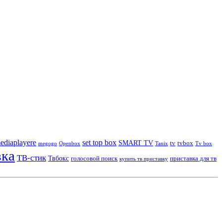
ediaplayere
set top box
SMART TV
tv
tvbox
megogo
Openbox
Tanix
Tv box
вка
ТВ-стик
Твбокс
голосовой поиск
приставка для тв
купить тв приставку