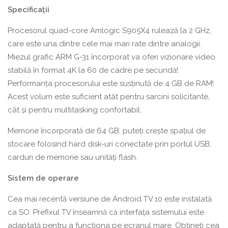
Specificații
Procesorul quad-core Amlogic S905X4 rulează la 2 GHz,
care este una dintre cele mai mari rate dintre analogii.
Miezul grafic ARM G-31 încorporat va oferi vizionare video
stabilă în format 4K la 60 de cadre pe secundă!
Performanța procesorului este susținută de 4 GB de RAM!
Acest volum este suficient atât pentru sarcini solicitante,
cât și pentru multitasking confortabil.
Memorie încorporată de 64 GB, puteți crește spațiul de
stocare folosind hard disk-uri conectate prin portul USB,
carduri de memorie sau unități flash.
Sistem de operare
Cea mai recentă versiune de Android TV 10 este instalată
ca SO. Prefixul TV înseamnă că interfața sistemului este
adaptată pentru a funcționa pe ecranul mare. Obțineți cea