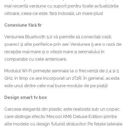
mai recentă versiune cu suport pentru toate actualizările
viitoare, ceea ce este, fără îndoială, un mare plus!
Conexiune fără fir
Versiunea Bluetooth 5.0 vă permite să conectați căști,
șoareci și alte periferice prin aer. Versiunea 5 are o rază de
recepție mai mare și o viteză mare a semnalului în
comparație cu cele anterioare.
Modulul Wi-Fi primește semnale la o frecvență de 2,4 și 5
GHz, în timp ce are încorporat un 2T2R. În general, acesta
este unul dintre cele mai bune module de pe piață!
Design smart tv box
Carcasa elegantă din plastic este realizată sub un copac
care distinge efectiv Mecool KM6 Deluxe Edition printre
alte modele cu design futurist strălucitor. Pe fețele laterale