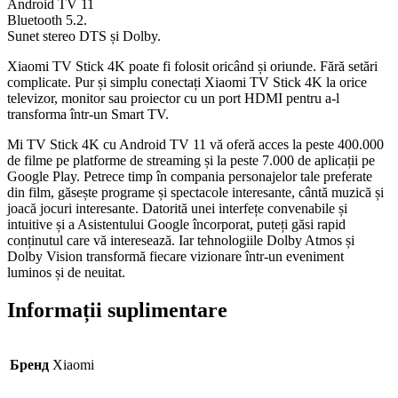
Android TV 11
Bluetooth 5.2.
Sunet stereo DTS și Dolby.
Xiaomi TV Stick 4K poate fi folosit oricând și oriunde. Fără setări
complicate. Pur și simplu conectați Xiaomi TV Stick 4K la orice
televizor, monitor sau proiector cu un port HDMI pentru a-l
transforma într-un Smart TV.
Mi TV Stick 4K cu Android TV 11 vă oferă acces la peste 400.000
de filme pe platforme de streaming și la peste 7.000 de aplicații pe
Google Play. Petrece timp în compania personajelor tale preferate
din film, găsește programe și spectacole interesante, cântă muzică și
joacă jocuri interesante. Datorită unei interfețe convenabile și
intuitive și a Asistentului Google încorporat, puteți găsi rapid
conținutul care vă interesează. Iar tehnologiile Dolby Atmos și
Dolby Vision transformă fiecare vizionare într-un eveniment
luminos și de neuitat.
Informații suplimentare
Бренд
Xiaomi