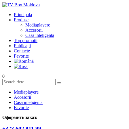
Principala
Produse
Mediaplayere
Accesorii
Casa inteligenta
Top promotii
Publicații
Contacte
Favorite
0
Mediaplayere
Accesorii
Casa inteligenta
Favorite
Оформить заказ:
+373 602 911 99