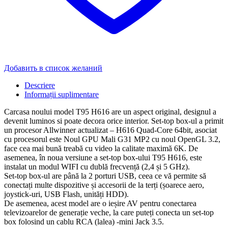
Добавить в список желаний
Descriere
Informații suplimentare
Carcasa noului model T95 H616 are un aspect original, designul a
devenit luminos si poate decora orice interior. Set-top box-ul a primit
un procesor Allwinner actualizat – H616 Quad-Core 64bit, asociat
cu procesorul este Noul GPU Mali G31 MP2 cu noul OpenGL 3.2,
face cea mai bună treabă cu video la calitate maximă 6K. De
asemenea, în noua versiune a set-top box-ului T95 H616, este
instalat un modul WIFI cu dublă frecvență (2,4 și 5 GHz).
Set-top box-ul are până la 2 porturi USB, ceea ce vă permite să
conectați multe dispozitive și accesorii de la terți (șoarece aero,
joystick-uri, USB Flash, unități HDD).
De asemenea, acest model are o ieșire AV pentru conectarea
televizoarelor de generație veche, la care puteți conecta un set-top
box folosind un cablu RCA (lalea) -mini Jack 3.5.