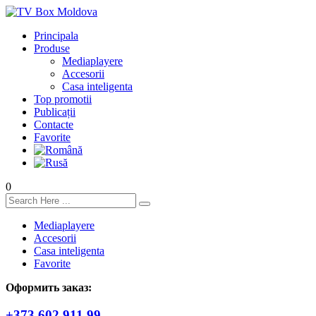
Principala
Produse
Mediaplayere
Accesorii
Casa inteligenta
Top promotii
Publicații
Contacte
Favorite
0
Mediaplayere
Accesorii
Casa inteligenta
Favorite
Оформить заказ:
+373 602 911 99