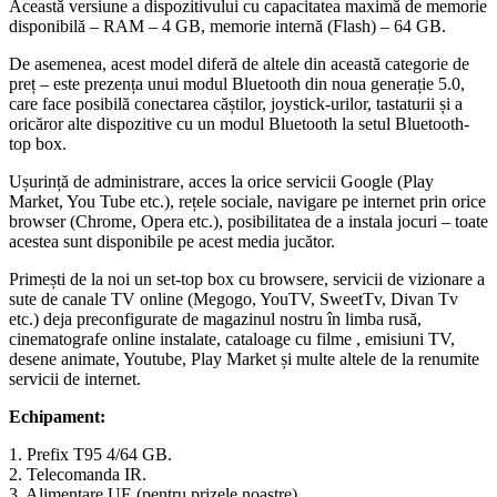
Această versiune a dispozitivului cu capacitatea maximă de memorie
disponibilă – RAM – 4 GB, memorie internă (Flash) – 64 GB.
De asemenea, acest model diferă de altele din această categorie de
preț – este prezența unui modul Bluetooth din noua generație 5.0,
care face posibilă conectarea căștilor, joystick-urilor, tastaturii și a
oricăror alte dispozitive cu un modul Bluetooth la setul Bluetooth-
top box.
Ușurință de administrare, acces la orice servicii Google (Play
Market, You Tube etc.), rețele sociale, navigare pe internet prin orice
browser (Chrome, Opera etc.), posibilitatea de a instala jocuri – toate
acestea sunt disponibile pe acest media jucător.
Primești de la noi un set-top box cu browsere, servicii de vizionare a
sute de canale TV online (Megogo, YouTV, SweetTv, Divan Tv
etc.) deja preconfigurate de magazinul nostru în limba rusă,
cinematografe online instalate, cataloage cu filme , emisiuni TV,
desene animate, Youtube, Play Market și multe altele de la renumite
servicii de internet.
Echipament:
1. Prefix T95 4/64 GB.
2. Telecomanda IR.
3. Alimentare UE (pentru prizele noastre).